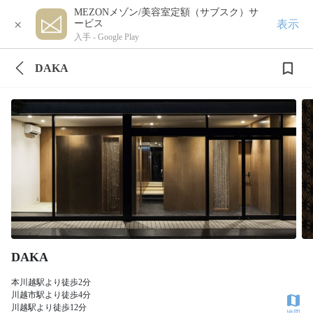
MEZONメゾン/美容室定額（サブスク）サ
×
表示
ービス
入手 -
Google Play
DAKA
DAKA
本川越駅より徒歩2分
川越市駅より徒歩4分
川越駅より徒歩12分
地図