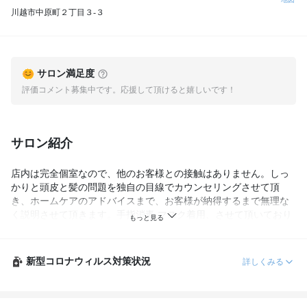
川越市中原町２丁目３-３
サロン満足度
評価コメント募集中です。応援して頂けると嬉しいです！
サロン紹介
店内は完全個室なので、他のお客様との接触はありません。しっ
かりと頭皮と髪の問題を独自の目線でカウンセリングさせて頂
き、ホームケアのアドバイスまで、お客様が納得するまで無理な
く説明させて頂きます。手指消毒.マスク着用、させて頂いており
ます。駐車場あり(要tel)お子様連れ歓迎ESTESSIMOヘッドスパ免
許所有
新型コロナウィルス対策状況
詳しくみる