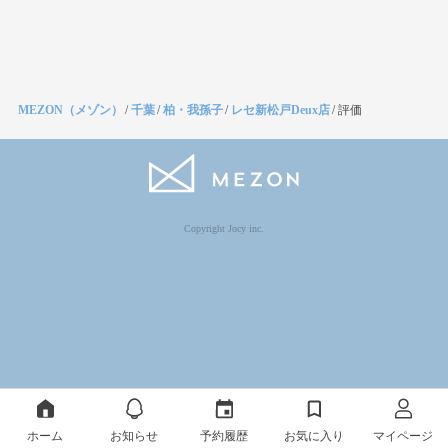
MEZON（メゾン）
/
千葉
/
柏・我孫子
/
レセ新松戸Deux店
/
評価
Copyright Jocy inc.
ホーム
お知らせ
予約履歴
お気に入り
マイページ