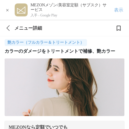
MEZONメゾン/美容室定額（サブスク）サ
×
表示
ービス
入手 -
Google Play
メニュー詳細
艶カラー（フルカラー＆トリートメント）
カラーのダメージをトリートメントで補修、艶カラー
MEZONなら定額でいつでも