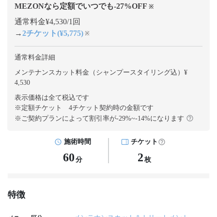
MEZONなら定額でいつでも
-27
%OFF
※
通常料金¥4,530/1回
→
2チケット(¥5,775)
※
通常料金詳細
メンテナンスカット料金（シャンプースタイリング込）¥
4,530
表示価格は全て税込です
※定額チケット 4チケット契約
時の金額です
※ご契約プランによって割引率が
-29
%~
-14
%になります
施術時間
チケット
60
2
分
枚
特徴