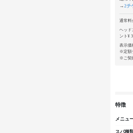
→
2チケ
通常料
ヘッドス
ント¥ 3
表示価
※定額
※ご契
特徴
メニュ
スパ種