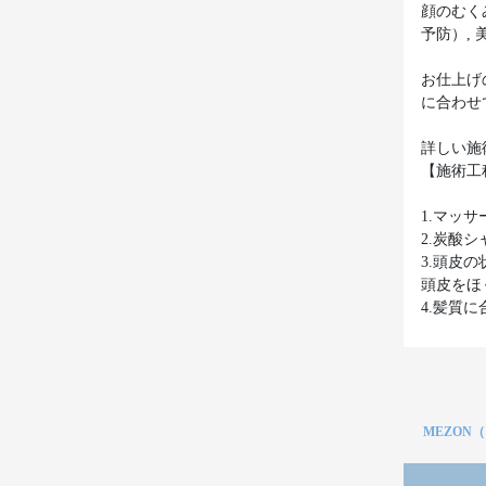
顔のむく
予防）,
お仕上げ
に合わせ
詳しい施
【施術工
1.マッ
2.炭酸
3.頭皮
頭皮をほ
4.髪質
MEZON