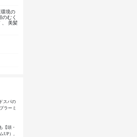
皮環境の
顔のむく
ア
、
美髪
ドスパの
 プラーミ
も【頭・
UP）,