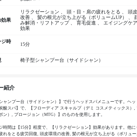
リラクゼーション
、
頭・目・肩の疲れをとる
、
頭
改善
、
髪の根元が立ち上がる（ボリュームUP）
、
の効果
み解消・リフトアップ
、
育毛促進
、
エイジングケ
効果
ージ時
15分
境
椅子型シャンプー台（サイドシャン）
ー紹介
シャンプー台（サイドシャン）】で行うヘッドスパメニューです。ヘッ
炭酸スパ】で、【フローディア スキャルプ（デミ コスメティックス）,
ボン）, プロージョン（MTG）】のものを使用します。
ジ時間は【15分】程度で、【リラクゼーション】効果があります。他に
疲れをとる疲労回復, 頭皮環境の改善, 髪の根元が立ち上がる（ボリューム