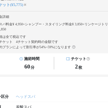
ット(¥5,775)
※
金詳細
パ料金¥ 4,950
+
シャンプー・スタイリング料金¥ 3,850
+
リンケージトリ
,850
格は全て税込です
チケット 4チケット契約
時の金額です
約プランによって割引率が
54
%~
59
%になります
施術時間
チケット
60
2
分
枚
ー区分
ヘッドスパ
類
炭酸スパ