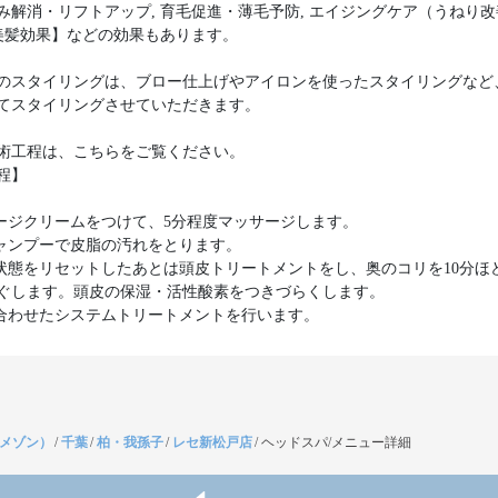
み解消・リフトアップ, 育毛促進・薄毛予防, エイジングケア（うねり
 美髪効果】などの効果もあります。
のスタイリングは、ブロー仕上げやアイロンを使ったスタイリングなど
てスタイリングさせていただきます。
術工程は、こちらをご覧ください。
程】
サージクリームをつけて、5分程度マッサージします。
シャンプーで皮脂の汚れをとります。
の状態をリセットしたあとは頭皮トリートメントをし、奥のコリを10分ほ
ぐします。頭皮の保湿・活性酸素をつきづらくします。
に合わせたシステムトリートメントを行います。
（メゾン）
/
千葉
/
柏・我孫子
/
レセ新松戸店
/
ヘッドスパ/メニュー詳細