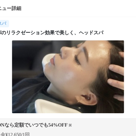
ニュー詳細
スパ
パのリラクゼーション効果で美しく、ヘッドスパ
ONなら定額でいつでも
54
%OFF
※
¥12,650/1回