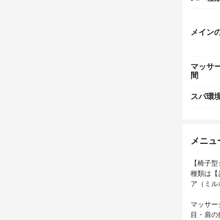
メイン
マッサ
間
スパ環
メニュ
【椅子型
種類は【
ア（ミル
マッサー
目・肩の