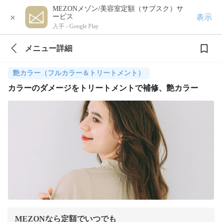
MEZONメゾン/美容室定額（サブスク）サ
×
表示
ービス
入手 -
Google Play
メニュー詳細
艶カラー（フルカラー＆トリートメント）
カラーのダメージをトリートメントで補修、艶カラー
MEZONなら定額でいつでも