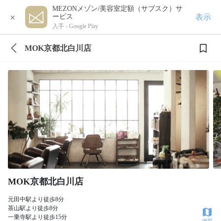
MEZONメゾン/美容室定額（サブスク）サ
×
表示
ービス
入手 -
Google Play
MOK京都北白川店
MOK京都北白川店
元田中駅より徒歩8分
茶山駅より徒歩8分
一乗寺駅より徒歩15分
地図