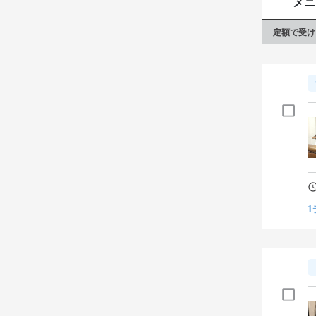
メニ
定額で受け
1