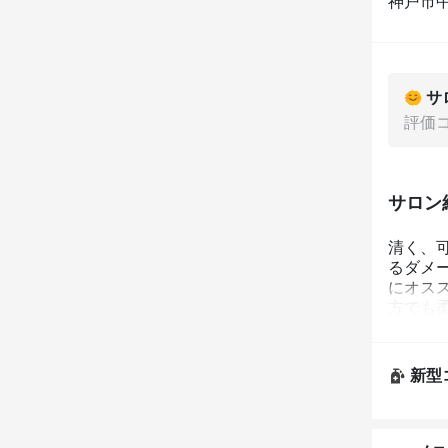
神戸市中
サ
評価
サロン
清く、可
るダメ
にオス
方でも
新型