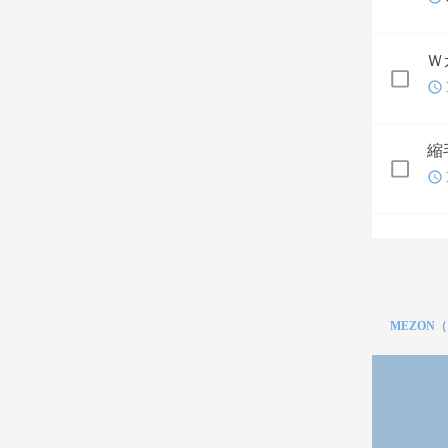
Ｗ
縮
MEZON