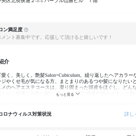
央区北長狭通２-1-1 パープル山勝ビル ７階
ロン満足度
コメント募集中です。応援して頂けると嬉しいです！
紹介
愛く、美しく。艶髪Salon=Cubiculum。繰り返したヘアカラ
ージやくせ毛が気になる方、まとまりのあるつや髪になりたい
スメのヘアエステコースは、凝り固まった頭皮をほぐし、どん
柔らかく指通りの良い髪に♪あなたの髪と頭皮の悩みがきっと解
コロナウィルス対策状況
詳し