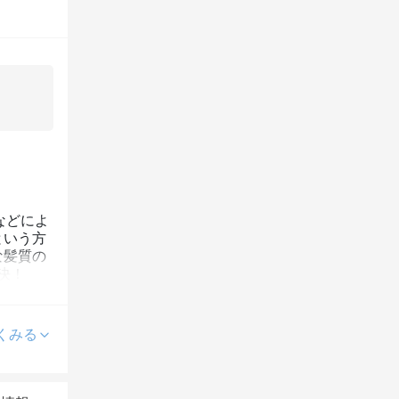
ーなどによ
という方
な髪質の
決！
くみる