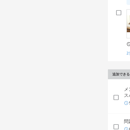
2
追加できる
メ
ス
問