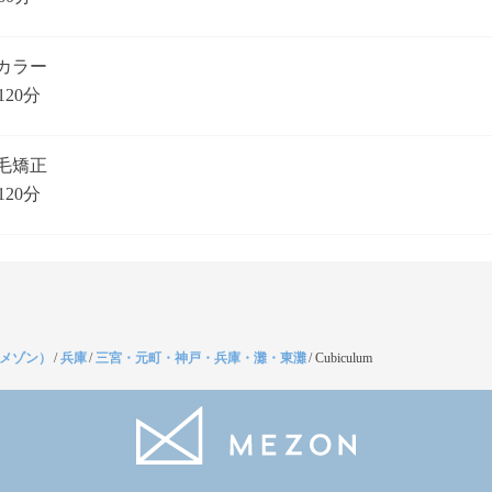
カラー
120分
毛矯正
120分
（メゾン）
/
兵庫
/
三宮・元町・神戸・兵庫・灘・東灘
/
Cubiculum