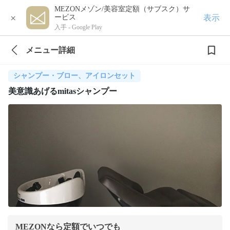
MEZONメゾン/美容室定額（サブスク）サ
×
表示
ービス
入手 -
Google Play
メニュー詳細
シャンプー・ブロー、アイロンセット
美意識あげるmitasシャンプー
MEZONなら定額でいつでも