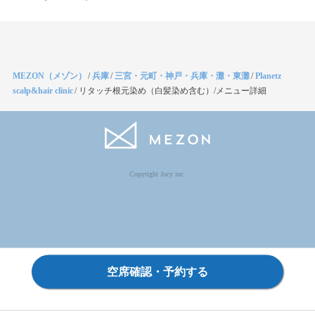
MEZON（メゾン）
/
兵庫
/
三宮・元町・神戸・兵庫・灘・東灘
/
Planetz
scalp&hair clinic
/
リタッチ根元染め（白髪染め含む）/メニュー詳細
Copyright Jocy inc.
空席確認・予約する