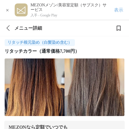
MEZONメゾン/美容室定額（サブスク）サ
×
表示
ービス
入手 -
Google Play
メニュー詳細
リタッチ根元染め（白髪染め含む）
リタッチカラー（通常価格7,700円）
MEZONなら定額でいつでも