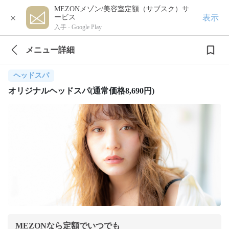
MEZONメゾン/美容室定額（サブスク）サ
×
表示
ービス
入手 -
Google Play
メニュー詳細
ヘッドスパ
オリジナルヘッドスパ(通常価格8,690円)
MEZONなら定額でいつでも