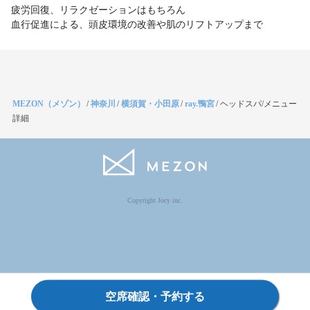
疲労回復、リラクゼーションはもちろん
血行促進による、頭皮環境の改善や肌のリフトアップまで
MEZON（メゾン）
/
神奈川
/
横須賀・小田原
/
ray.鴨宮
/
ヘッドスパ/メニュー
詳細
Copyright Jocy inc.
空席確認・予約する