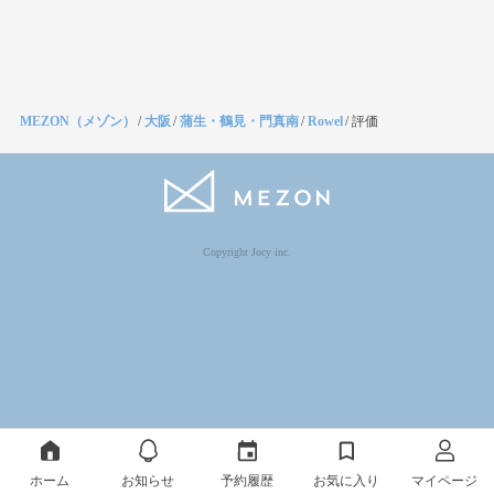
MEZON（メゾン）
/
大阪
/
蒲生・鶴見・門真南
/
Rowel
/
評価
Copyright Jocy inc.
ホーム
お知らせ
予約履歴
お気に入り
マイページ