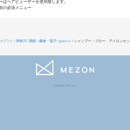
ーはヘアビューザーを使用致します。
前の必須メニュー
（メゾン）
/
神奈川
/
湘南・鎌倉・逗子
/
grace-w-
/
シャンプー・ブロー、アイロンセッ
Copyright Jocy inc.