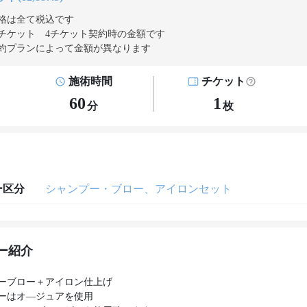
格は全て税込です
チケット 4チケット契約
時の金額です
約プランによって金額が異なります
施術時間
チケット
60
1
分
枚
ー区分
シャンプー・ブロー、アイロンセット
ー紹介
ーブロー＋アイロン仕上げ
ーはオ―ジュアを使用