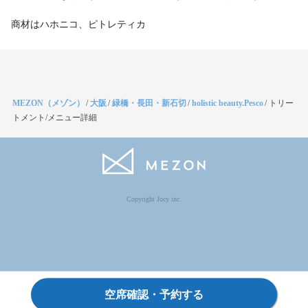
商材はハホニコ、ピトレティカ
MEZON（メゾン）
/
大阪
/
緑橋・長田・新石切
/
holistic beauty.Pesco
/
トリー
トメント/メニュー詳細
Copyright Jocy inc.
空席確認・予約する