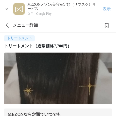
MEZONメゾン/美容室定額（サブスク）サ
×
表示
ービス
入手 -
Google Play
メニュー詳細
トリートメント
トリートメント（通常価格7,700円）
MEZONなら定額でいつでも