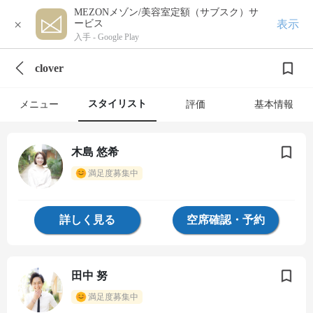
MEZONメゾン/美容室定額（サブスク）サ
×
表示
ービス
入手 -
Google Play
clover
スタイリスト
メニュー
評価
基本情報
木島 悠希
満足度募集中
詳しく見る
空席確認・予約
田中 努
満足度募集中