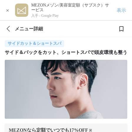
MEZONメゾン/美容室定額（サブスク）サ
×
表示
ービス
入手 -
Google Play
メニュー詳細
サイドカット＆ショートスパ
サイド＆バックをカット、ショートスパで頭皮環境も整う
MEZONなら定額でいつでも
17
%OFF
※