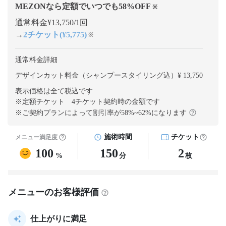
MEZONなら定額でいつでも
58
%OFF
※
通常料金¥13,750/1回
→
2チケット(¥5,775)
※
通常料金詳細
デザインカット料金（シャンプースタイリング込）¥ 13,750
表示価格は全て税込です
※定額チケット 4チケット契約
時の金額です
※ご契約プランによって割引率が
58
%~
62
%になります
施術時間
チケット
メニュー満足度
100
150
2
%
分
枚
メニューのお客様評価
仕上がりに満足