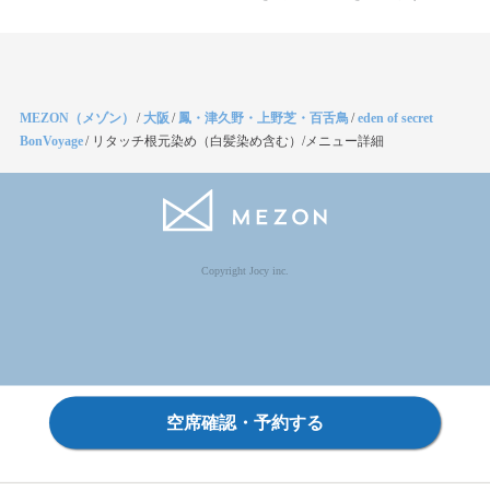
MEZON（メゾン）
/
大阪
/
鳳・津久野・上野芝・百舌鳥
/
eden of secret
BonVoyage
/
リタッチ根元染め（白髪染め含む）/メニュー詳細
Copyright Jocy inc.
空席確認・予約する