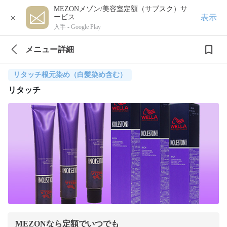
MEZONメゾン/美容室定額（サブスク）サ
×
表示
ービス
入手 -
Google Play
メニュー詳細
リタッチ根元染め（白髪染め含む）
リタッチ
MEZONなら定額でいつでも