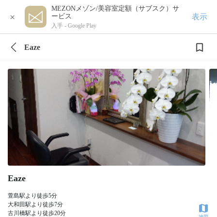
MEZONメゾン/美容室定額（サブスク）サ
×
表示
ービス
入手 -
Google Play
Eaze
Eaze
萱島駅より徒歩5分
大和田駅より徒歩7分
古川橋駅より徒歩20分
地図