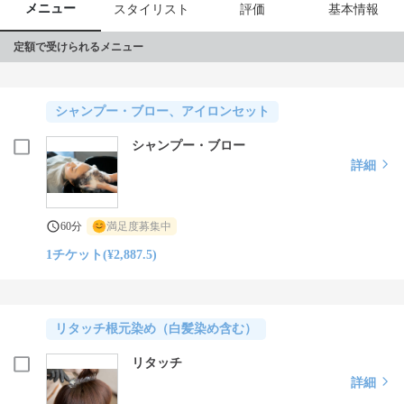
小窓は常に開けており、換気扇3台フル稼働&プラズマクラスター
メニュー
スタイリスト
評価
基本情報
空気清浄機と、空気を洗うタイプの空気清浄機で店内の空気をキ
レイにし、お客様が帰られるたびにドアも開放して、換気にはか
定額で受けられるメニュー
なり気を使っております。

殺菌、抗ウイルス、免疫力の活性化、気管支炎にも効くと言われ
シャンプー・ブロー、アイロンセット
ているアロマエッセンスを超音波ディフューザーに入れて、空間
除菌も行っております。

シャンプー・ブロー
詳細
大切なお客様とその周りの人たちを守るため、必死に頑張ってま
す。

新型コロナウイルス感染拡大予防のため、お客様にも手指のアル
60分
満足度募集中
コール消毒をお願いしております。

1チケット(¥2,887.5)
体調の悪い方は、どうぞ遠慮なくご予約の変更やキャンセルをお
願いします。

リタッチ根元染め（白髪染め含む）
リタッチ
詳細