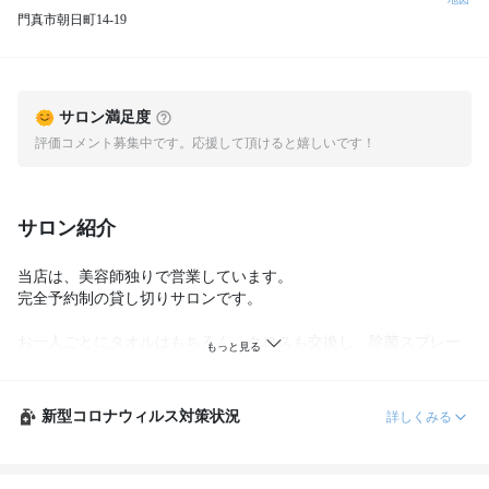
門真市朝日町14-19
サロン満足度
評価コメント募集中です。応援して頂けると嬉しいです！
サロン紹介
当店は、美容師独りで営業しています。

完全予約制の貸し切りサロンです。

お一人ごとにタオルはもちろん、クロスも交換し、除菌スプレー
をしてから洗濯しています。

紫外線消毒器に入れられる物は、何でも紫外線消毒しておりま
す。

新型コロナウィルス対策状況
詳しくみる
カウンターや椅子など、お客様が触れる部分はアルコール除菌し
ております。
