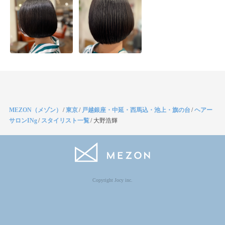
MEZON（メゾン）
/
東京
/
戸越銀座・中延・西馬込・池上・旗の台
/
ヘアー
サロンINg
/
スタイリスト一覧
/
大野浩輝
Copyright Jocy inc.