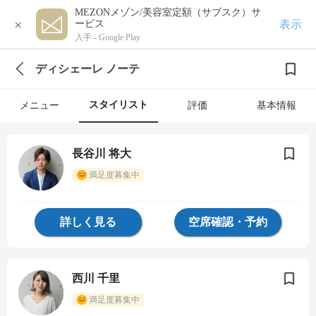
MEZONメゾン/美容室定額（サブスク）サ
×
表示
ービス
入手 -
Google Play
ディシェーレ ノーテ
スタイリスト
メニュー
評価
基本情報
長谷川 将大
満足度募集中
詳しく見る
空席確認・予約
西川 千里
満足度募集中