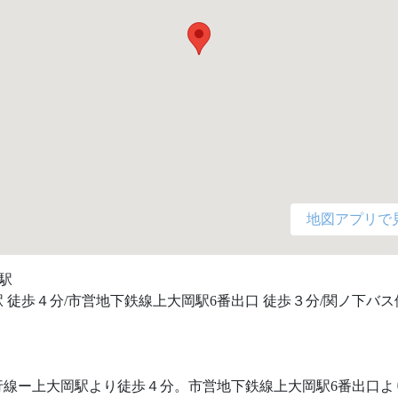
地図アプリで
駅

 徒歩４分/市営地下鉄線上大岡駅6番出口 徒歩３分/関ノ下バス停
行線ー上大岡駅より徒歩４分。市営地下鉄線上大岡駅6番出口よ