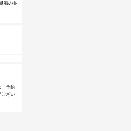
風船の並
は、予約
がござい