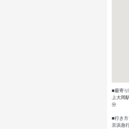
■最寄り
上大岡駅
分

■行き方

京浜急