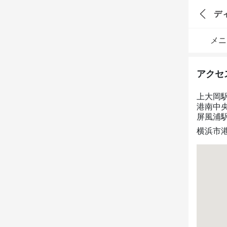
デ
メニ
アクセ
上大岡
港南中
屏風浦駅
横浜市