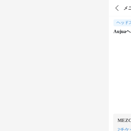
メ
ヘッド
Aujua
MEZ
2チケッ