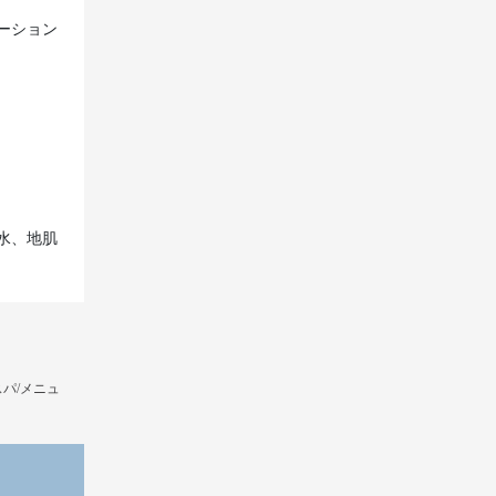
ーション
水、地肌
パ/メニュ