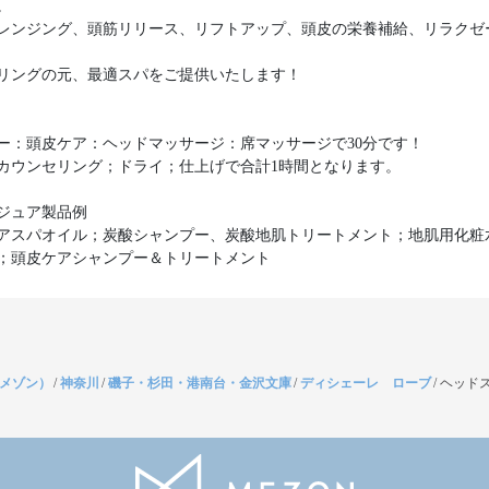
。
レンジング、頭筋リリース、リフトアップ、頭皮の栄養補給、リラクゼ
リングの元、最適スパをご提供いたします！
ー：頭皮ケア：ヘッドマッサージ：席マッサージで30分です！
カウンセリング；ドライ；仕上げで合計1時間となります。
ジュア製品例
アスパオイル；炭酸シャンプー、炭酸地肌トリートメント；地肌用化粧
（メゾン）
/
神奈川
/
磯子・杉田・港南台・金沢文庫
/
ディシェーレ ローブ
/
ヘッドス