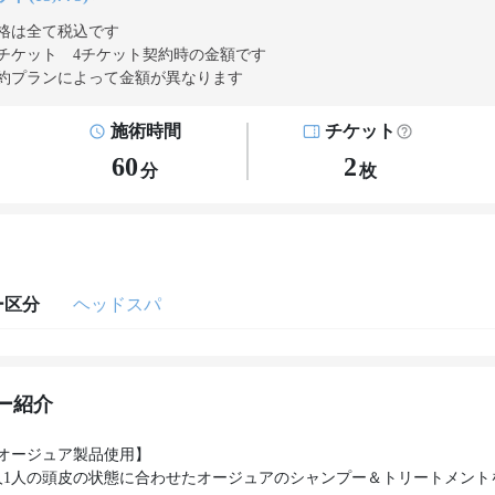
格は全て税込です
チケット 4チケット契約
時の金額です
約プランによって金額が異なります
施術時間
チケット
60
2
分
枚
ー区分
ヘッドスパ
ー紹介
オージュア製品使用】
人1人の頭皮の状態に合わせたオージュアのシャンプー＆トリートメント