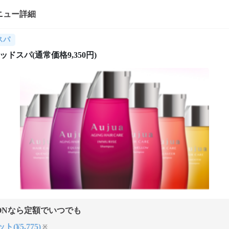
ニュー詳細
スパ
ヘッドスパ(通常価格9,350円)
ONなら定額でいつでも
ト(¥5,775)
※