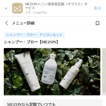
MEZONメゾン/美容室定額（サブスク）サ
×
表示
ービス
入手 -
Google Play
メニュー詳細
シャンプー・ブロー、アイロンセット
シャンプー・ブロー【MEZON】
MEZONなら定額でいつでも