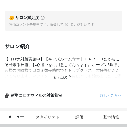
サロン満足度
評価コメント募集中です。応援して頂けると嬉しいです！
サロン紹介
【コロナ対策実施中】【キッズルーム付☆】ＥＡＲＴＨだからこ
そ出来る技術、お心遣いをご用意しております。オープン5周年、
皆様のお陰様で口コミ数長崎県でもトップクラス！大好評いただ
いております。マツエク、ネイル、もみほぐしも始めました♪ご家
族、ご友人、皆様でお越しください。無料の駐車場もございます
(^^)
新型コロナウィルス対策状況
詳しくみる
メニュー
スタイリスト
評価
基本情報