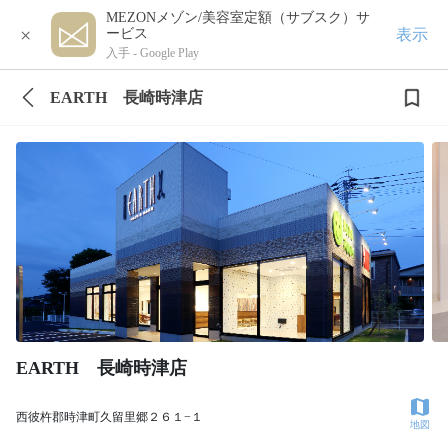
MEZONメゾン/美容室定額（サブスク）サ
×
表示
ービス
入手 -
Google Play
EARTH 長崎時津店
EARTH 長崎時津店
西彼杵郡時津町久留里郷２６１−１
地図