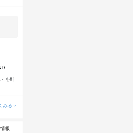
D 
い”を叶
でもゆっ
くみる
本情報