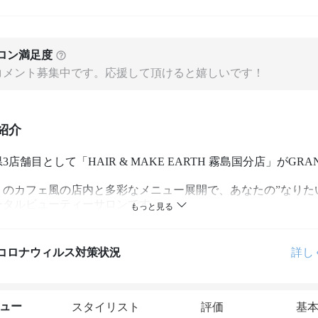
ロン満足度
コメント募集中です。応援して頂けると嬉しいです！
紹介
3店舗目として「HAIR & MAKE EARTH 霧島国分店」がGRAN
りのカフェ風の店内と多彩なメニュー展開で、あなたの”なりた
ータルビューティーサロンです。

ルーム（要予約）も併設しているので、小さなお子様とご一緒
お過ごしいただけます。
コロナウィルス対策状況
詳し
ュー
スタイリスト
評価
基