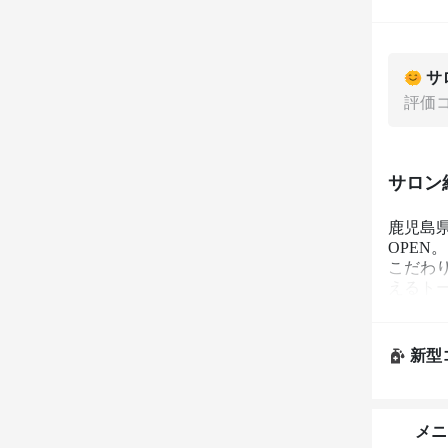
サ
評価
サロン
鹿児島県
OPEN。

こだわ
えるト
キッズ
たりと
新型
メニ