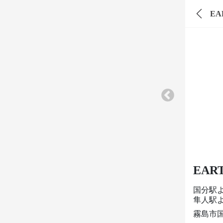
E
EA
国分駅
隼人駅よ
霧島市国