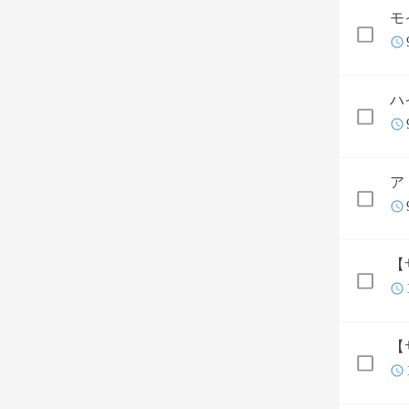
モ
ハ
ア
【
【