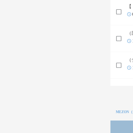
【
（
（
MEZON