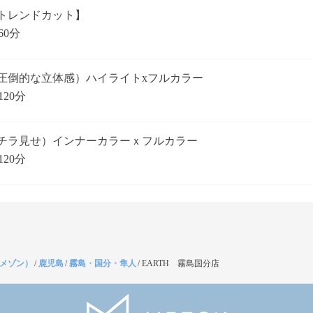
トレンドカット】
60分
圧倒的な立体感）ハイライトxフルカラー
120分
チラ見せ）インナーカラーｘフルカラー
120分
（メゾン）
/
鹿児島
/
霧島・国分・隼人
/
EARTH 霧島国分店