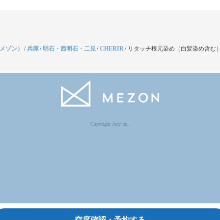
（メゾン）
/
兵庫
/
明石・西明石・二見
/
CHERIR
/
リタッチ根元染め（白髪染め含む）
Copyright Jocy inc.
空席確認・予約する