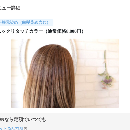
ニュー詳細
チ根元染め（白髪染め含む）
ックリタッチカラー（通常価格8,800円）
ONなら定額でいつでも
ト(¥5,775)
※