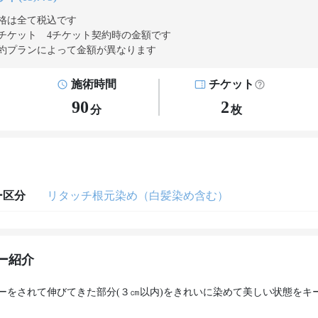
格は全て税込です
チケット 4チケット契約
時の金額です
約プランによって金額が異なります
施術時間
チケット
90
2
分
枚
ー区分
リタッチ根元染め（白髪染め含む）
ー紹介
ーをされて伸びてきた部分(３㎝以内)をきれいに染めて美しい状態をキ