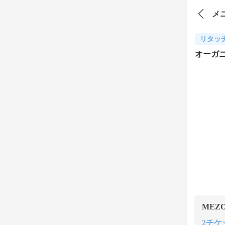
メ
リタッ
オーガニ
MEZ
2チケッ