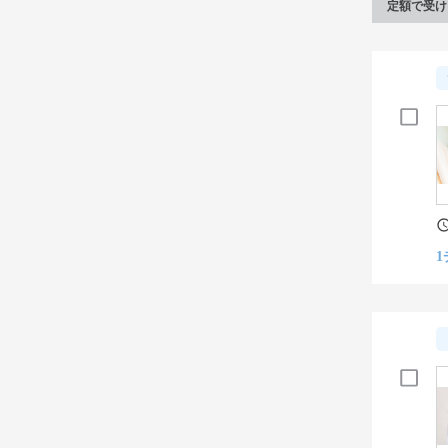
定額で受け
1