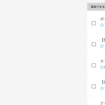
追加できる
ポ
【
カ
【
ク