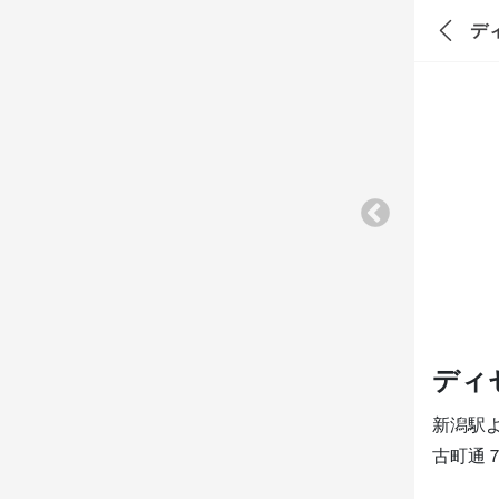
デ
ディ
新潟駅よ
古町通７番