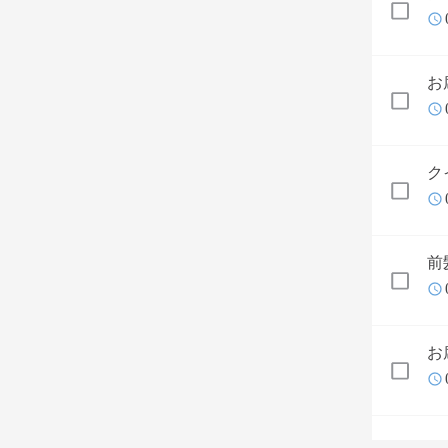
お
ク
前
お