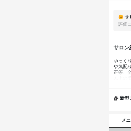
サ
評価
サロン
ゆっく
や気配
正等、
以上の
新型
メニ