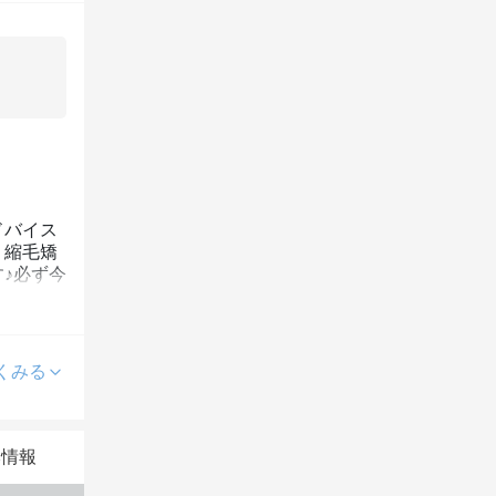
ドバイス
、縮毛矯
♪必ず今
くみる
本情報