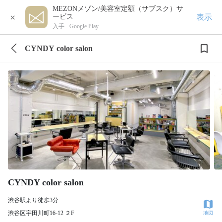
MEZONメゾン/美容室定額（サブスク）サ
×
表示
ービス
入手 -
Google Play
CYNDY color salon
CYNDY color salon
渋谷駅より徒歩3分
渋谷区宇田川町16-12 ２F
地図