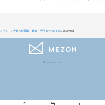
（メゾン）
/
大阪
/
心斎橋・難波・天王寺
/
chill hair
/
基本情報
Copyright Jocy inc.