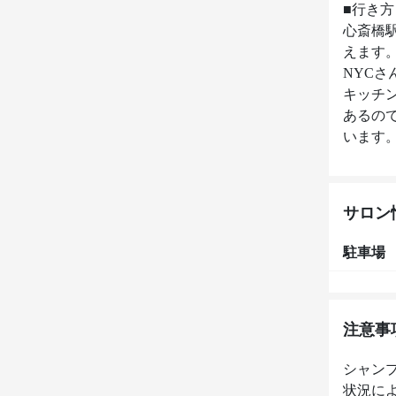
■行き方

心斎橋
えます。
NYC
キッチ
あるので
います
サロン
駐車場
注意事
シャン
状況に