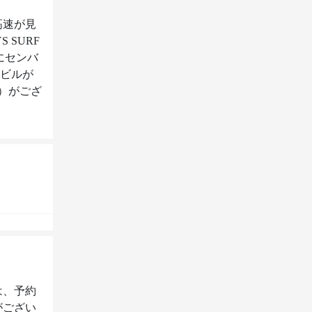
高速が見
SURF 
にセンバ
場ビルが
ー）がござ
は、予約
がござい