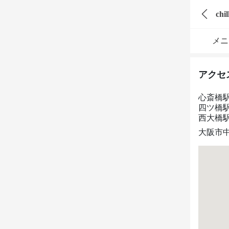
chil
メニ
アクセ
心斎橋
四ツ橋
西大橋
大阪市中