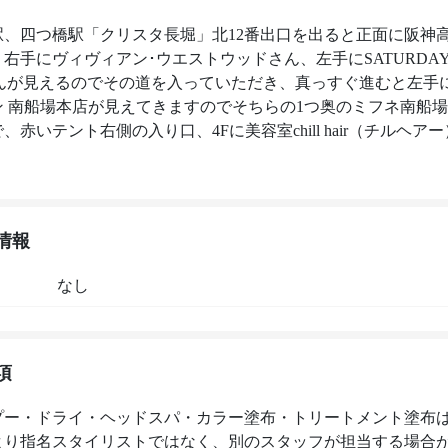
駅、四つ橋駅「クリスタ長堀」北12番出口を出ると正面に阪神
右手にヴィヴィアン･ウエストウッドさん、左手にSATURDAYS 
さんが見えるのでその道を入っていただき、真っすぐ進むと左手
ン 南船場本店が見えてきますのでそちらの1つ奥のミフネ南船
、赤いテント右側の入り口、4Fに美容室chill hair（チルヘア
。
情報
なし
項
プー・ドライ・ヘッドスパ・カラー塗布・トリートメント塗布
より指名スタイリストではなく、別のスタッフが担当する場合