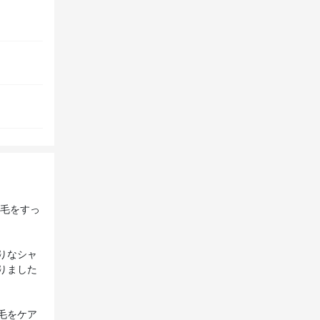
の毛をすっ
りなシャ
りました
毛をケア