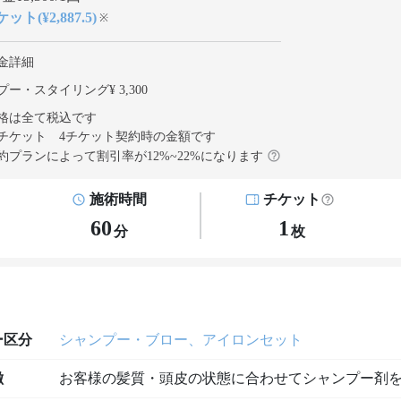
ット(¥2,887.5)
※
金詳細
ー・スタイリング¥ 3,300
格は全て税込です
チケット 4チケット契約
時の金額です
約プランによって割引率が
12
%~
22
%になります
施術時間
チケット
60
1
分
枚
ー区分
シャンプー・ブロー、アイロンセット
徴
お客様の髪質・頭皮の状態に合わせてシャンプー剤