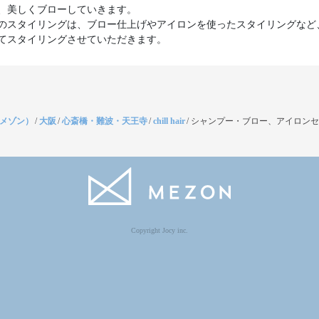
、美しくブローしていきます。
のスタイリングは、ブロー仕上げやアイロンを使ったスタイリングなど
てスタイリングさせていただきます。
（メゾン）
/
大阪
/
心斎橋・難波・天王寺
/
chill hair
/
シャンプー・ブロー、アイロンセ
Copyright Jocy inc.