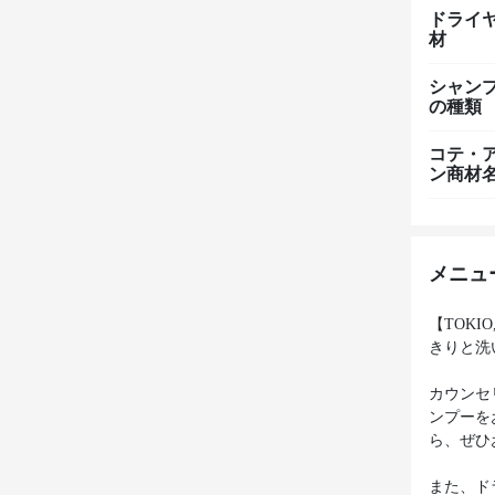
ドライ
材
シャン
の種類
コテ・
ン商材
メニュ
【TOK
きりと洗
カウンセ
ンプーを
ら、ぜひ
また、ド