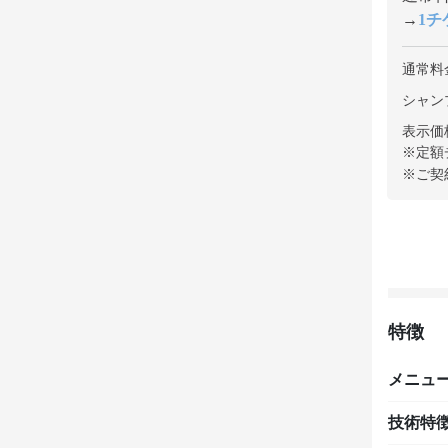
→
1チケ
通常料
シャンプ
表示価
※定額
※ご契
特徴
メニュ
技術特