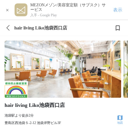
MEZONメゾン/美容室定額（サブスク）サ
×
表示
ービス
入手 -
Google Play
hair living Liko池袋西口店
hair living Liko池袋西口店
池袋駅より徒歩2分
豊島区西池袋５-2-12 池袋岸野ビル3F
地図