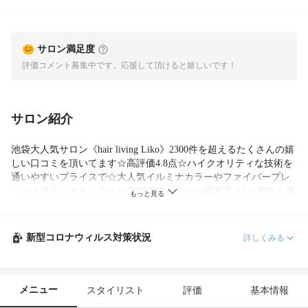
サロン満足度
評価コメント募集中です。応援して頂けると嬉しいです！
サロン紹介
池袋大人気サロン《hair living Liko》2300件を超えるたくさんの嬉
しい口コミを頂いてます☆高評価4.8点☆ハイクオリティな技術を
通いやすいプライスで☆大人気イルミナカラーやファイバープレ
ックス導入☆ナチュラルな空間でゆったりお寛ぎ下さい♪男性も通
い易い！駅出口すぐ近く♪ご来店心よりお待ちしております☆
新型コロナウィルス対策状況
詳しくみる
メニュー
スタイリスト
評価
基本情報