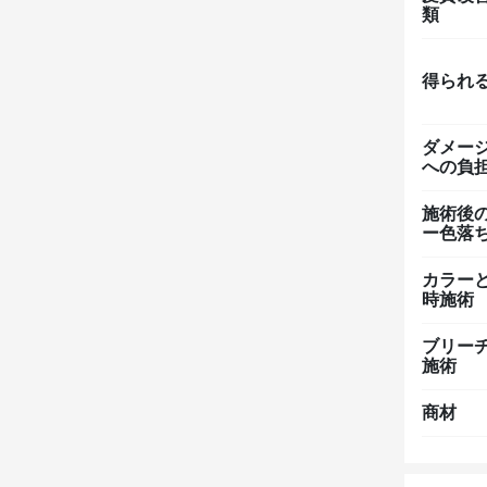
類
得られ
ダメー
への負
施術後
ー色落
カラー
時施術
ブリー
施術
商材