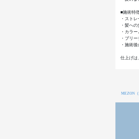
■施術特
・ストレ
・髪への
・カラー
・ブリー
・施術後
仕上げは
MEZON