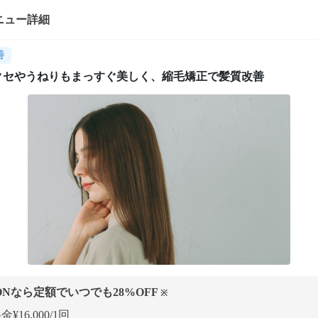
ニュー詳細
善
クセやうねりもまっすぐ美しく、縮毛矯正で髪質改善
ONなら定額でいつでも
28
%OFF
※
¥16,000/1回