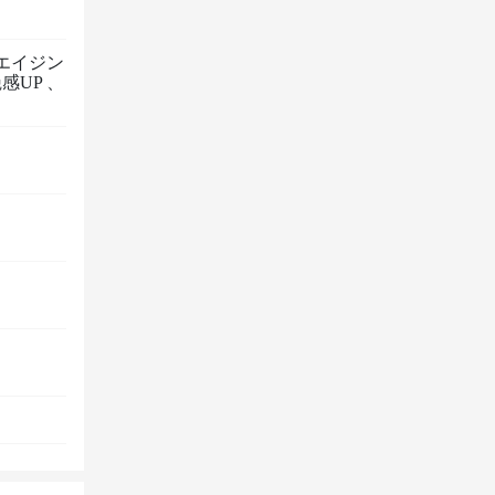
エイジン
感UP
、