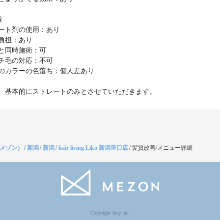
徴
ート剤の使用：あり
負担：あり
と同時施術：可
チ毛の対応：不可
のカラーの色落ち：個人差あり
、基本的にストレートのみとさせていただきます。
（メゾン）
/
新潟
/
新潟
/
hair living Liko 新潟笹口店
/
髪質改善/メニュー詳細
Copyright Jocy inc.