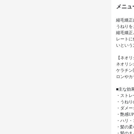
メニュ
縮毛矯正
うねりを
縮毛矯正
レートに
いという
【ネオリ
ネオリシ
ケラチン
ロンやカ
■主な効
・ストレ
・うねり
・ダメー
・艶感U
・ハリ・
・髪の柔
・髪のま