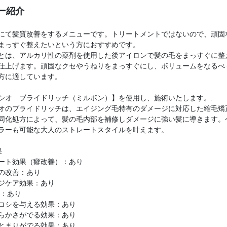
ー紹介
にて髪質改善をするメニューです。トリートメントではないので、頑固
まっすぐ整えたいという方におすすめです。
とは、アルカリ性の薬剤を使用した後アイロンで髪の毛をまっすぐに整
仕上げます。頑固なクセやうねりをまっすぐにし、ボリュームをなるべ
方に適しています。
シオ ブライドリッチ（ミルボン）】を使用し、施術いたします。.
オのブライドリッチは、エイジング毛特有のダメージに対応した縮毛矯
同化処方によって、髪の毛内部を補修しダメージに強い髪に導きます。
ラーも可能な大人のストレートスタイルを叶えます。
果
ート効果（癖改善）：あり
の改善：あり
ジケア効果：あり
P：あり
コシを与える効果：あり
らかさがでる効果：あり
とまりがでる効果：あり