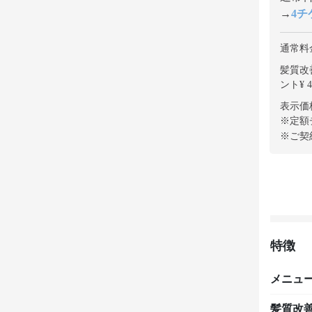
→
4チケ
通常料
髪質改善
ント¥ 4
表示価
※定額
※ご契
特徴
メニュ
髪質改