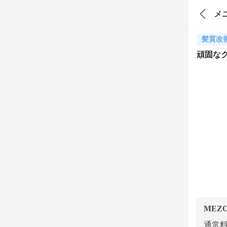
メ
髪質改
頑固な
MEZ
通常料金