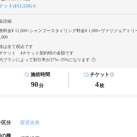
ット(¥11,550)
※
金詳細
料金¥ 11,000
+
シャンプースタイリング料金¥ 1,000
+
ヴァリジョアトリ
,000
格は全て税込です
チケット 4チケット契約
時の金額です
約プランによって割引率が
27
%~
35
%になります
施術時間
チケット
90
4
分
枚
ー区分
髪質改善
善の種