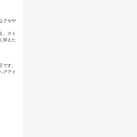
なクセや
え、スト
く抑えた
正です。
ヘアアイ