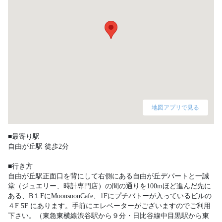
地図アプリで見る
■最寄り駅

自由が丘駅 徒歩2分

■行き方

自由が丘駅正面口を背にして右側にある自由が丘デパートと一誠
堂（ジュエリー、時計専門店）の間の通りを100mほど進んだ先に
ある、B１FにMoonsoonCafe、1Fにプチバトーが入っているビルの
４F 5F にあります。手前にエレベーターがございますのでご利用
下さい。（東急東横線渋谷駅から９分・日比谷線中目黒駅から東