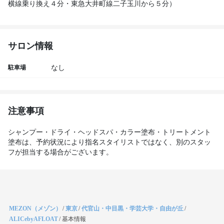
横線乗り換え４分・東急大井町線二子玉川から５分） 
サロン情報
駐車場
なし
注意事項
シャンプー・ドライ・ヘッドスパ・カラー塗布・トリートメント
塗布は、予約状況により指名スタイリストではなく、別のスタッ
フが担当する場合がございます。
MEZON（メゾン）
/
東京
/
代官山・中目黒・学芸大学・自由が丘
/
ALICebyAFLOAT
/
基本情報