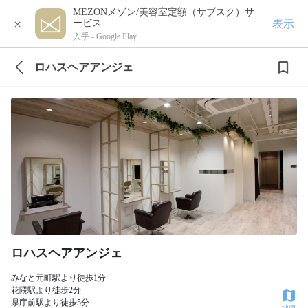
MEZONメゾン/美容室定額（サブスク）サ
×
表示
ービス
入手 -
Google Play
ロハスヘアアンジェ
ロハスヘアアンジェ
みなと元町駅より徒歩1分
花隈駅より徒歩2分
県庁前駅より徒歩5分
地図