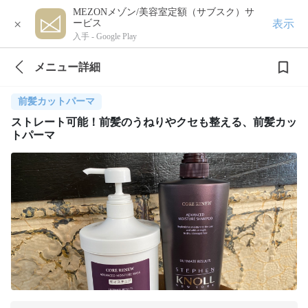
MEZONメゾン/美容室定額（サブスク）サ
×
表示
ービス
入手 -
Google Play
メニュー詳細
前髪カットパーマ
ストレート可能！前髪のうねりやクセも整える、前髪カッ
トパーマ