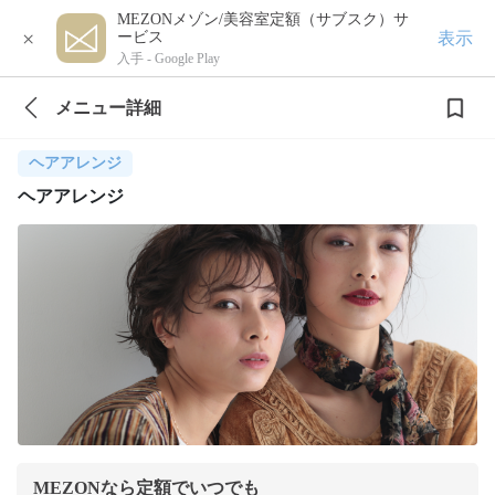
MEZONメゾン/美容室定額（サブスク）サ
×
表示
ービス
入手 -
Google Play
メニュー詳細
ヘアアレンジ
ヘアアレンジ
MEZONなら定額でいつでも