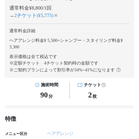
通常料金¥8,800/1回
→
2チケット(¥5,775)
※
通常料金詳細
ヘアアレンジ料金¥ 5,500
+
シャンプー・スタイリング料金¥
3,300
表示価格は全て税込です
※定額チケット 4チケット契約
時の金額です
※ご契約プランによって割引率が
34
%~
41
%になります
施術時間
チケット
90
2
分
枚
特徴
ヘアアレンジ
メニュー区分