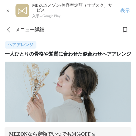
MEZONメゾン/美容室定額（サブスク）サ
×
表示
ービス
入手 -
Google Play
メニュー詳細
ヘアアレンジ
一人ひとりの骨格や髪質に合わせた似合わせヘアアレンジ
MEZONなら定額でいつでも
34
%OFF
※