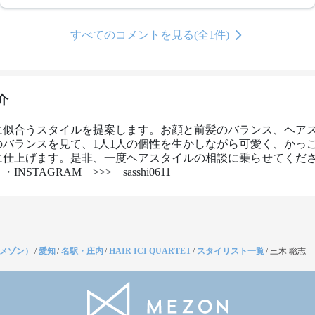
すべてのコメントを見る(全1件)
介
に似合うスタイルを提案します。お顔と前髪のバランス、ヘア
のバランスを見て、1人1人の個性を生かしながら可愛く、かっ
に仕上げます。是非、一度ヘアスタイルの相談に乗らせてくだ
INSTAGRAM　>>>　sasshi0611
（メゾン）
/
愛知
/
名駅・庄内
/
HAIR ICI QUARTET
/
スタイリスト一覧
/
三木 聡志