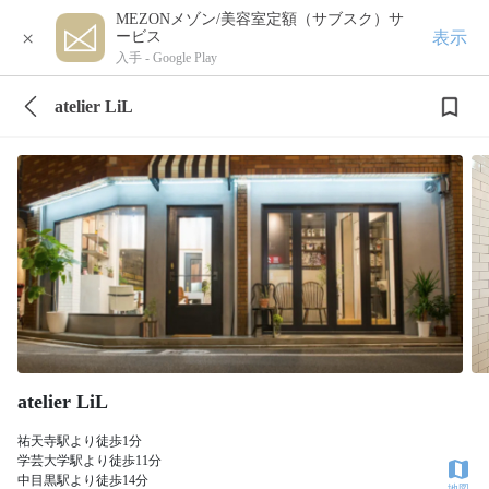
MEZONメゾン/美容室定額（サブスク）サ
×
表示
ービス
入手 -
Google Play
atelier LiL
atelier LiL
祐天寺駅より徒歩1分
学芸大学駅より徒歩11分
中目黒駅より徒歩14分
地図