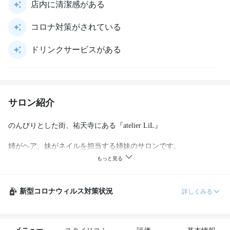
店内に清潔感がある
コロナ対策がされている
ドリンクサービスがある
サロン紹介
のんびりとした街、祐天寺にある『atelier LiL』

姉がヘア、妹がネイルを担当する姉妹のサロンです。

2018年大幅リニューアル！！

休日は美容室に行って、ネイルサロンに行って…とお忙しい女性
新型コロナウィルス対策状況
詳しくみる
も

息の合った姉妹でヘアもネイルも同時施術可能！！

太陽の光が差し込む店内で寛ぎのお時間をお過ごしください。