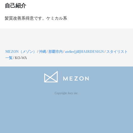
自己紹介
髪質改善系得意です。ケミカル系
MEZON（メゾン）
/
沖縄
/
那覇市内
/
atelier[jill]HAIRDESIGN
/
スタイリスト
一覧
/
KO-WA
Copyright Jocy inc.