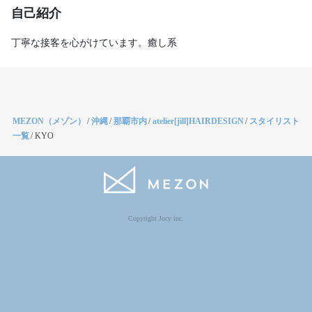
自己紹介
丁寧な接客を心がけています。癒し系
MEZON（メゾン）
/
沖縄
/
那覇市内
/
atelier[jill]HAIRDESIGN
/
スタイリスト
一覧
/
KYO
Copyright Jocy inc.