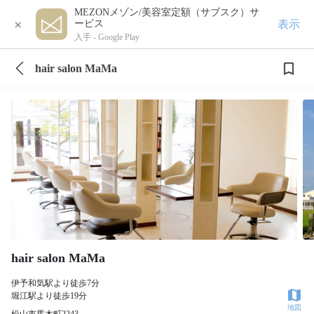
MEZONメゾン/美容室定額（サブスク）サ
×
表示
ービス
入手 -
Google Play
hair salon MaMa
hair salon MaMa
伊予和気駅より徒歩7分
堀江駅より徒歩19分
地図