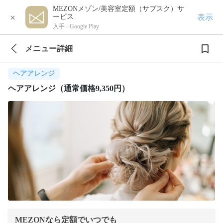
MEZONメゾン/美容室定額（サブスク）サ
×
表示
ービス
入手 -
Google Play
メニュー詳細
ヘアアレンジ
ヘアアレンジ（通常価格9,350円）
MEZONなら定額でいつでも