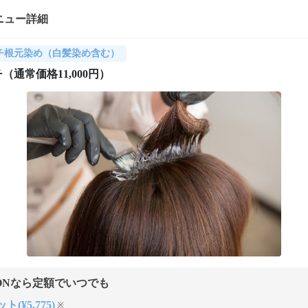
ニュー詳細
チ根元染め（白髪染め含む）
（通常価格11,000円）
ONなら定額でいつでも
ト(¥5,775)
※