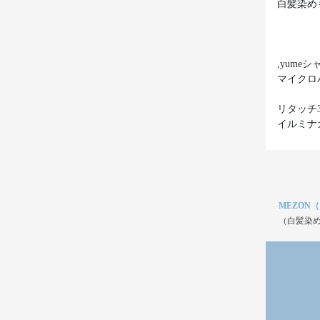
白髪染め
,yum
マイクロ
リタッチ3
イルミナ
MEZON
（白髪染め