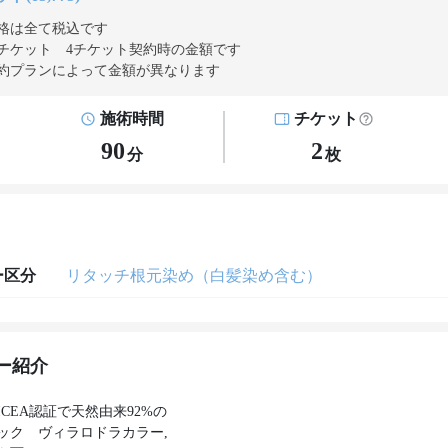
格は全て税込です
チケット 4チケット契約
時の金額です
約プランによって金額が異なります
施術時間
チケット
90
2
分
枚
ー区分
リタッチ根元染め（白髪染め含む）
ー紹介
CEA認証で天然由来92%の
ック ヴィラロドラカラー,