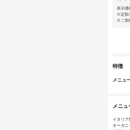
表示価
※定額
※ご契
特徴
メニュ
メニュ
イタリアI
オーガニ