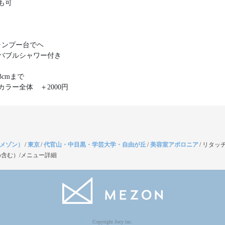
も可
eシャンプー台でヘ
バブルシャワー付き
cmまで
カラー全体 ＋2000円
（メゾン）
/
東京
/
代官山・中目黒・学芸大学・自由が丘
/
美容室アポロニア
/
リタッ
含む）/メニュー詳細
Copyright Jocy inc.