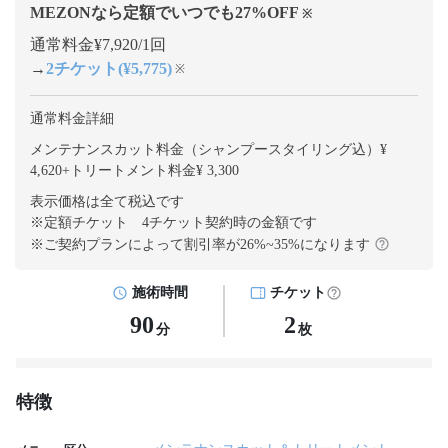
MEZONなら定額でいつでも
27
%OFF
※
通常料金¥7,920/1回
→
2チケット(¥5,775)
※
通常料金詳細
メンテナンスカット料金（シャンプースタイリング込）¥
4,620
+
トリートメント料金¥ 3,300
表示価格は全て税込です
※定額チケット 4チケット契約
時の金額です
※ご契約プランによって割引率が
26
%~
35
%になります
施術時間
チケット
90
2
分
枚
特徴