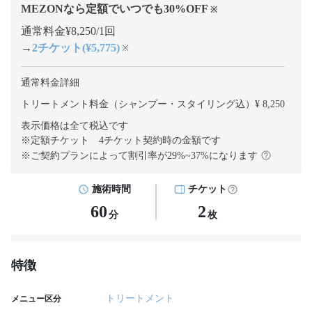
MEZONなら定額でいつでも
30
%OFF
※
通常料金¥8,250/1回
→
2チケット(¥5,775)
※
通常料金詳細
トリートメント料金（シャンプー・スタイリング込）¥ 8,250
表示価格は全て税込です
※定額チケット 4チケット契約
時の金額です
※ご契約プランによって割引率が
29
%~
37
%になります
施術時間
チケット
60
2
分
枚
特徴
トリートメント
メニュー区分