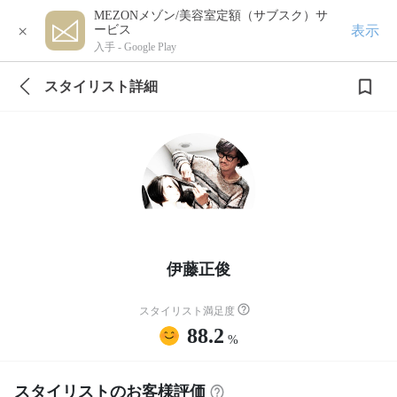
MEZONメゾン/美容室定額（サブスク）サ
×
表示
ービス
入手 -
Google Play
スタイリスト詳細
伊藤正俊
スタイリスト満足度
88.2
%
スタイリストのお客様評価