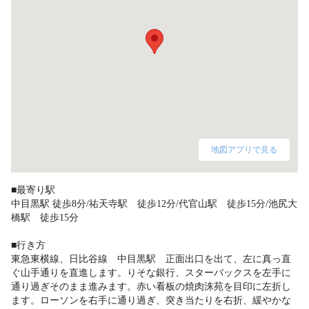
地図アプリで見る
■最寄り駅

中目黒駅 徒歩8分/祐天寺駅　徒歩12分/代官山駅　徒歩15分/池尻大
橋駅　徒歩15分

■行き方

東急東横線、日比谷線　中目黒駅　正面出口を出て、左に真っ直
ぐ山手通りを直進します。りそな銀行、スターバックスを左手に
通り過ぎそのまま進みます。赤い看板の焼肉洙苑を目印に左折し
ます。ローソンを右手に通り過ぎ、突き当たりを右折、緩やかな