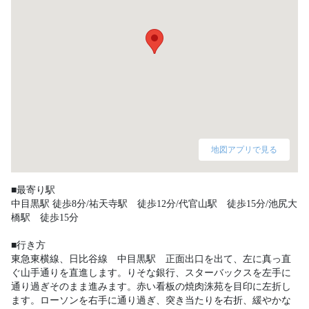
地図アプリで見る
■最寄り駅

中目黒駅 徒歩8分/祐天寺駅　徒歩12分/代官山駅　徒歩15分/池尻大
橋駅　徒歩15分

■行き方

東急東横線、日比谷線　中目黒駅　正面出口を出て、左に真っ直
ぐ山手通りを直進します。りそな銀行、スターバックスを左手に
通り過ぎそのまま進みます。赤い看板の焼肉洙苑を目印に左折し
ます。ローソンを右手に通り過ぎ、突き当たりを右折、緩やかな